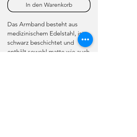
In den Warenkorb
Das Armband besteht aus
medizinischem Edelstahl, ist
schwarz beschichtet und
enthält sowohl matte wie auch
glänzende Bereiche.
Es beinhaltet extrastarke
Magnete
In unveränderter Länge enthält
der Artikel 19 Magnete mit je
ca. 4000 Gauss
(siehe Informationen zur
Magnetstärkenmessung)