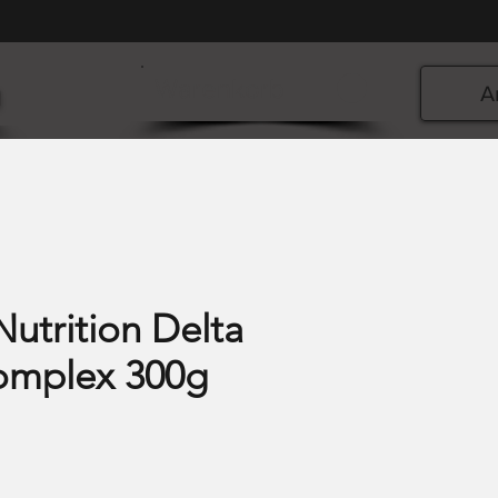
n
Warenkorb
A
Nutrition Delta
omplex 300g
is