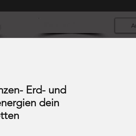
n
Warenkorb
A
nzen- Erd- und
nergien dein
tten
is